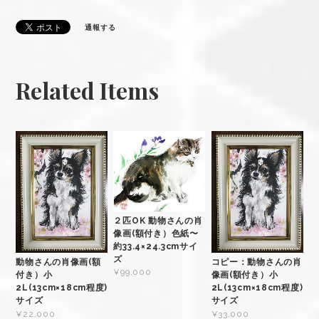
通報する
Related Items
２匹OK 動物さんの肖
像画(額付き）色紙〜
約33.4×24.3cmサイ
ズ
動物さんの肖像画(額
コピー：動物さんの肖
¥99,000
付き）小
像画(額付き）小
2L(13cm×18cm程度)
2L(13cm×18cm程度)
サイズ
サイズ
¥22,000
¥33,000