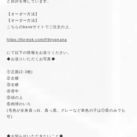
と好評を博しています。
【オーダー方法】
【オーダー方法】
こちらのbaseサイトでご注文の上、
https://formok.com/f/9nyqnana
にて以下の情報をお送りください。
◆お送りいただくお写真◆
①正面(2-3枚)
②左横
③右横
④背中
⑤頭の上
⑥肉球のいろ
(毛色が全身真っ白、真っ黒、グレーなど単色の子は①⑥のみでも
可)
◆お知らせいただきたいこと◆