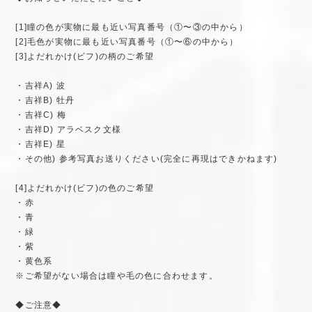
[1]瞳の色が実物に最も近い写真番号（①〜③の中から）
[2]毛色が実物に最も近い写真番号（①〜⑥の中から）
[3]よだれかけ(ビフ)の柄のご希望
・吉祥A) 波
・吉祥B) 牡丹
・吉祥C) 梅
・吉祥D) アラベスク文様
・吉祥E) 星
・その他) 参考写真お送りください(完全に再現はできかねます)
[4]よだれかけ(ビフ)の色のご希望
・赤
・青
・緑
・紫
・黄色系
※ご希望がない場合は瞳や毛の色に合わせます。
◆ご注意◆