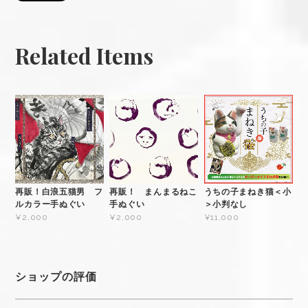
Related Items
再販！白浪五猫男 フ
再販！ まんまるねこ
うちの子まねき猫＜小
ルカラー手ぬぐい
手ぬぐい
＞小判なし
¥2,000
¥2,000
¥11,000
ショップの評価