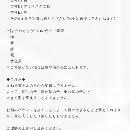
・吉祥C) 梅
・吉祥D) アラベスク文様
・吉祥E) 星
・その他) 参考写真お送りください(完全に再現はできかねます)
[4]よだれかけ(ビフ)の色のご希望
・赤
・青
・緑
・紫
・黄色系
※ご希望がない場合は瞳や毛の色に合わせます。
◆ご注意◆
まねき猫を元の形から変形はできません。
よって、長毛の子、痩せ型の子、垂れ耳の子など
大きく形を変えることはできません。
お顔のバランスを描くことによって目の大きさなどは変えられます
が、鼻を高くしたり潰したりもできません。
ご理解の上お申し込みください。