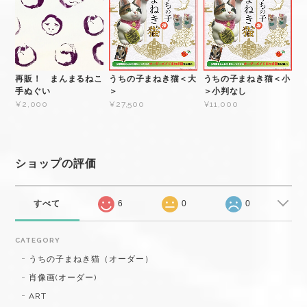
再販！ まんまるねこ
うちの子まねき猫＜大
うちの子まねき猫＜小
手ぬぐい
＞
＞小判なし
¥2,000
¥27,500
¥11,000
ショップの評価
すべて
6
0
0
CATEGORY
うちの子まねき猫（オーダー）
肖像画(オーダー)
ART