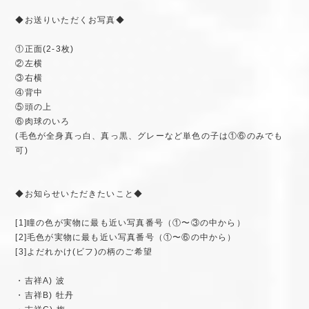
◆お送りいただくお写真◆
①正面(2-3枚)
②左横
③右横
④背中
⑤頭の上
⑥肉球のいろ
(毛色が全身真っ白、真っ黒、グレーなど単色の子は①⑥のみでも
可)
◆お知らせいただきたいこと◆
[1]瞳の色が実物に最も近い写真番号（①〜③の中から）
[2]毛色が実物に最も近い写真番号（①〜⑥の中から）
[3]よだれかけ(ビフ)の柄のご希望
・吉祥A) 波
・吉祥B) 牡丹